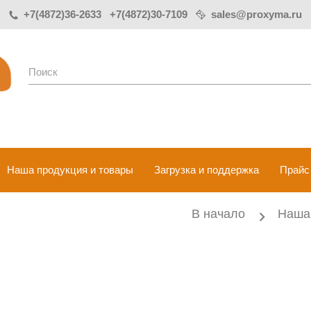
+7(4872)36-2633 +7(4872)30-7109
sales@proxyma.ru
Поиск
Наша продукция и товары
Загрузка и поддержка
Прайс
В начало
Наша