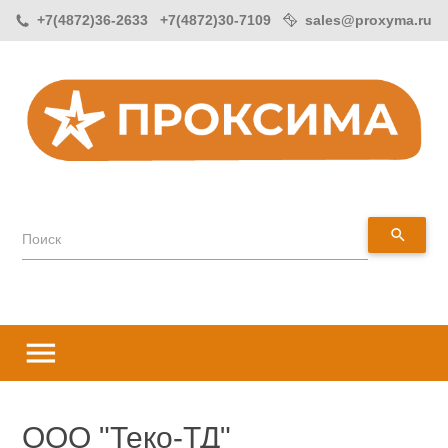
+7(4872)36-2633 +7(4872)30-7109
sales@proxyma.ru
search
Поиск
menu
ООО "Теко-ТД"