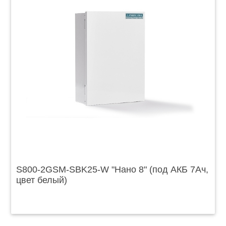
S800-2GSM-SBK25-W "Нано 8" (под АКБ 7Ач,
цвет белый)