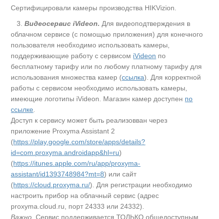
Сертифицировали камеры производства HIKVizion.
3.
Видеосервис iVideon.
Для видеоподтверждения в
облачном сервисе (с помощью приложения) для конечного
пользователя необходимо использовать камеры,
поддерживающие работу с сервисом
iVideon
по
бесплатному тарифу или по любому платному тарифу для
использования множества камер (
ссылка
). Для корректной
работы с сервисом необходимо использовать камеры,
имеющие логотипы iVideon. Магазин камер доступен
по
ссылке
.
Доступ к сервису может быть реализовван через
приложение Proxyma Assistant 2
(
https://play.google.com/store/apps/details?
id=com.proxyma.androidapp&hl=ru
)
(
https://itunes.apple.com/ru/app/proxyma-
assistant/id1393748984?mt=8
) или сайт
(
https://cloud.proxyma.ru/
). Для регистрации необходимо
настроить прибор на облачный сервис (адрес
proxyma.cloud.ru, порт 24333 или 24332).
Важно.
Сервис поддерживается ТОЛЬКО общедоступным