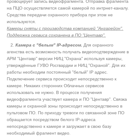
провоцирует запись видеофрагмента. Отправка фрагмента
на ПЦО осуществляется самой камерой по интрнет-каналу.
Средства передачи охранного прибора при этом не
используются.
Камеры сняты с производства компанией "Ангарейон".
Поддержка сервиса сохранена в ПО "Центавр".
2.
Камера с "белым" IP-адресом.
Для охранного
агенства есть возможность получать видеоподтверждение в
АРМ "Центавр" версии НИЦ "Охрана" используя камеры,
утверждённые ГУВО Росгвардии и НИЦ "Охраной". Для их
работы необходим постоянный "белый" IP адрес.
Подключение сервиса происходит непосредственно к
камере. Никаких сторонних Облачных сервисов
использовать не нужно. В процессе получения
видеофрагмента участвует камера и ПО "Центавр". Связка
камеры и охранной зоны происходит непосредственно в
пультовом ПО. По приходу тревоги по связанной зоне ПО
обращается посредством белого IP-адреса
непосредственно к камере и загружает в свою базу
необходимый фрагмент видео.