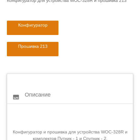
Конфигуратор для устройства WOC-328R и прошивка 213
Конфигуратор
Прошивка 213
Описание
subtitles
Конфигуратор и прошивка для устройства WOC-328R и
комплектов Путник - 1 и Спутник - 2.