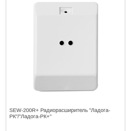
SЕW-200R+ Радиорасширитель "Ладога-
РК"/"Ладога-РК+"