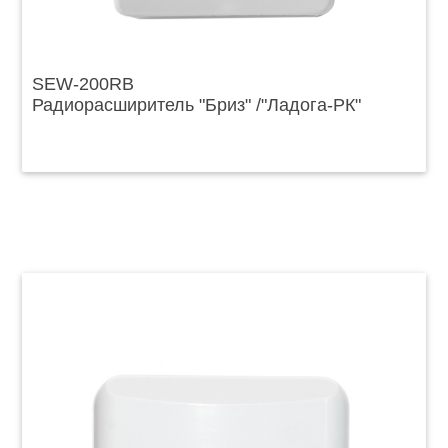
SЕW-200RB
Радиорасширитель "Бриз" /"Ладога-РК"