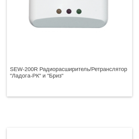
SЕW-200R Радиорасширитель/Ретранслятор
"Ладога-РК" и "Бриз"