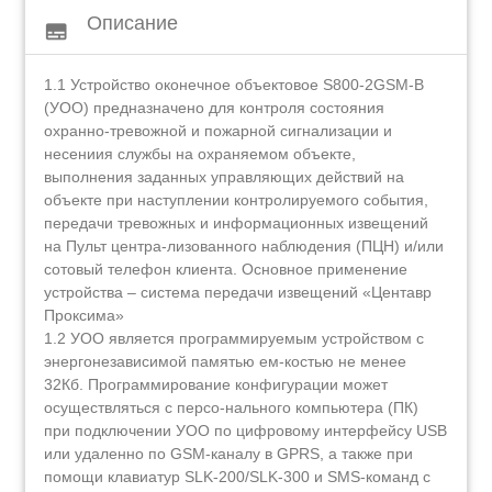
Описание
subtitles
1.1 Устройство оконечное объектовое S800-2GSM-B
(УОО) предназначено для контроля состояния
охранно-тревожной и пожарной сигнализации и
несениия службы на охраняемом объекте,
выполнения заданных управляющих действий на
объекте при наступлении контролируемого события,
передачи тревожных и информационных извещений
на Пульт центра-лизованного наблюдения (ПЦН) и/или
сотовый телефон клиента. Основное применение
устройства – система передачи извещений «Центавр
Проксима»
1.2 УОО является программируемым устройством с
энергонезависимой памятью ем-костью не менее
32Кб. Программирование конфигурации может
осуществляться c персо-нального компьютера (ПК)
при подключении УОО по цифровому интерфейсу USB
или удаленно по GSM-каналу в GPRS, а также при
помощи клавиатур SLK-200/SLK-300 и SMS-команд с