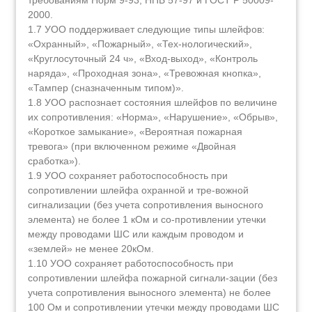
требованиям Норм 9-93, НПБ 57-97 и ГОСТ Р 50009-
2000.
1.7 УОО поддерживает следующие типы шлейфов:
«Охранный», «Пожарный», «Тех-нологический»,
«Круглосуточный 24 ч», «Вход-выход», «Контроль
наряда», «Проходная зона», «Тревожная кнопка»,
«Тампер (cназначенным типом)».
1.8 УОО распознает состояния шлейфов по величине
их сопротивления: «Норма», «Нарушение», «Обрыв»,
«Короткое замыкание», «Вероятная пожарная
тревога» (при включенном режиме «Двойная
сработка»).
1.9 УОО сохраняет работоспособность при
сопротивлении шлейфа охранной и тре-вожной
сигнализации (без учета сопротивления выносного
элемента) не более 1 кОм и со-противлении утечки
между проводами ШС или каждым проводом и
«землей» не менее 20кОм.
1.10 УОО сохраняет работоспособность при
сопротивлении шлейфа пожарной сигнали-зации (без
учета сопротивления выносного элемента) не более
100 Ом и сопротивлении утечки между проводами ШС