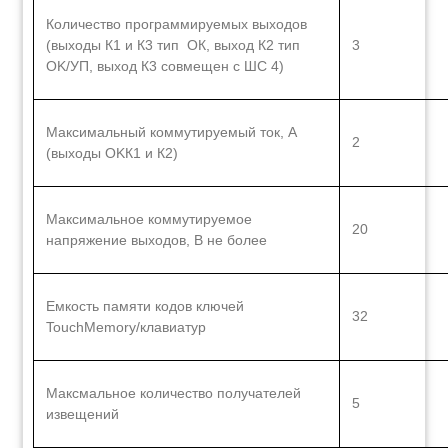
Количество программируемых выходов
(выходы К1 и К3 тип ОК, выход К2 тип
3
OK/УП, выход К3 совмещен с ШС 4)
Максимальный коммутируемый ток, А
2
(выходы OKК1 и К2)
Максимальное коммутируемое
20
напряжение выходов, В не более
Емкость памяти кодов ключей
32
TouchMemory/клавиатур
Максмальное количество получателей
5
извещений