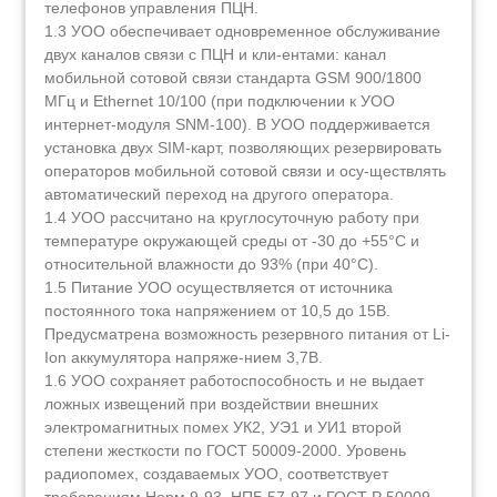
телефонов управления ПЦН.
1.3 УОО обеспечивает одновременное обслуживание
двух каналов связи с ПЦН и кли-ентами: канал
мобильной сотовой связи стандарта GSM 900/1800
МГц и Ethernet 10/100 (при подключении к УОО
интернет-модуля SNM-100). В УОО поддерживается
установка двух SIM-карт, позволяющих резервировать
операторов мобильной сотовой cвязи и осу-ществлять
автоматический переход на другого оператора.
1.4 УОО рассчитано на круглосуточную работу при
температуре окружающей среды от -30 до +55°С и
относительной влажности до 93% (при 40°С).
1.5 Питание УОО осуществляется от источника
постоянного тока напряжением от 10,5 до 15В.
Предусматрена возможность резервного питания от Li-
Ion аккумулятора напряже-нием 3,7В.
1.6 УОО сохраняет работоспособность и не выдает
ложных извещений при воздействии внешних
электромагнитных помех УК2, УЭ1 и УИ1 второй
степени жесткости по ГОСТ 50009-2000. Уровень
радиопомех, создаваемых УОО, соответствует