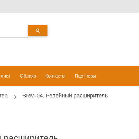
search
 лист
Облако
Контакты
Партнеры
тва
SRM-04. Релейный расширитель
й расширитель