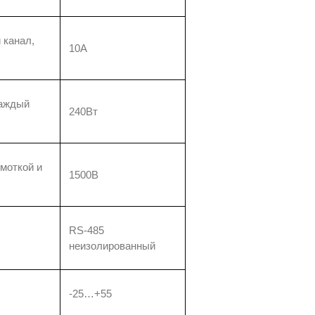
 канал,
10A
каждый
240Вт
моткой и
1500В
RS-485
неизолированный
-25…+55