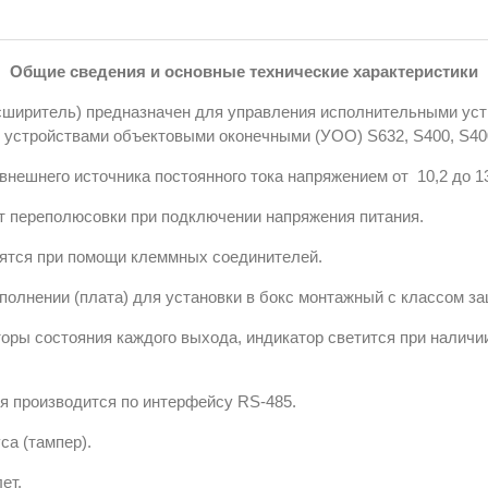
Общие сведения и основные технические характеристики
сширитель) предназначен для управления исполнительными уст
 устройствами объектовыми оконечными (УОО) S632, S400, S40
нешнего источника постоянного тока напряжением от 10,2 до 13
т переполюсовки при подключении напряжения питания.
дятся при помощи клеммных соединителей.
полнении (плата) для установки в бокс монтажный с классом за
оры состояния каждого выхода, индикатор светится при наличи
ля производится по интерфейсу RS-485.
са (тампер).
ет.